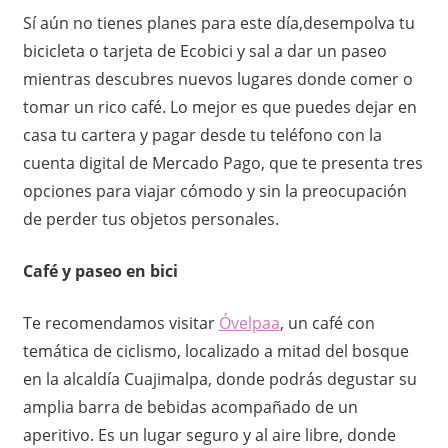
d
Sí aún no tienes planes para este día,desempolva tu
bicicleta o tarjeta de Ecobici y sal a dar un paseo
e
mientras descubres nuevos lugares donde comer o
tomar un rico café. Lo mejor es que puedes dejar en
t
casa tu cartera y pagar desde tu teléfono con la
o
cuenta digital de Mercado Pago, que te presenta tres
opciones para viajar cómodo y sin la preocupación
d
de perder tus objetos personales.
a
Café y paseo en bici
o
Te recomendamos visitar
Óvelpaa
, un café con
c
temática de ciclismo, localizado a mitad del bosque
a
en la alcaldía Cuajimalpa, donde podrás degustar su
amplia barra de bebidas acompañado de un
s
aperitivo. Es un lugar seguro y al aire libre, donde