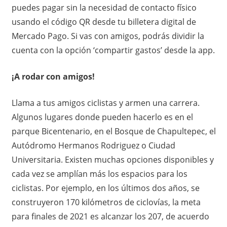
i
puedes pagar sin la necesidad de contacto físico
usando el código QR desde tu billetera digital de
ó
Mercado Pago. Si vas con amigos, podrás dividir la
cuenta con la opción ‘compartir gastos’ desde la app.
n
e
¡A rodar con amigos!
n
Llama a tus amigos ciclistas y armen una carrera.
Algunos lugares donde pueden hacerlo es en el
M
parque Bicentenario, en el Bosque de Chapultepec, el
é
Autódromo Hermanos Rodriguez o Ciudad
Universitaria. Existen muchas opciones disponibles y
x
cada vez se amplían más los espacios para los
i
ciclistas. Por ejemplo, en los últimos dos años, se
construyeron 170 kilómetros de ciclovías, la meta
c
para finales de 2021 es alcanzar los 207, de acuerdo