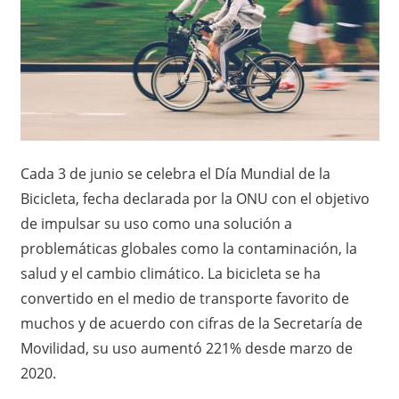
o
x
,
i
i
n
c
f
o
o
r
m
Cada 3 de junio se celebra el Día Mundial de la
–
a
Bicicleta, fecha declarada por la ONU con el objetivo
c
N
de impulsar su uso como una solución a
i
problemáticas globales como la contaminación, la
ó
o
salud y el cambio climático. La bicicleta se ha
n
convertido en el medio de transporte favorito de
t
muchos y de acuerdo con cifras de la Secretaría de
a
Movilidad, su uso aumentó 221% desde marzo de
2020.
s