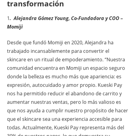
transformación
i
ó
1
. ​ Alejandra Gómez Young, Co-Fundadora y COO –
Momiji
n
Desde que fundó Momiji en 2020, Alejandra ha
e
trabajado incansablemente para convertir el
n
skincare en un ritual de empoderamiento. “Nuestra
comunidad encuentra en Momiji un espacio seguro
M
donde la belleza es mucho más que apariencia: es
é
expresión, autocuidado y amor propio. Kueski Pay
nos ha permitido reducir el abandono de carrito y
x
aumentar nuestras ventas, pero lo más valioso es
que nos ayuda a cumplir nuestro propósito de hacer
i
que el skincare sea una experiencia accesible para
c
todas. Actualmente, Kueski Pay representa más del
30% de nuestros pagos, lo que demuestra su