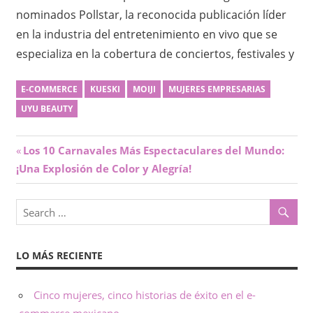
nominados Pollstar, la reconocida publicación líder
en la industria del entretenimiento en vivo que se
especializa en la cobertura de conciertos, festivales y
E-COMMERCE
KUESKI
MOIJI
MUJERES EMPRESARIAS
UYU BEAUTY
Navegación
Previous
Los 10 Carnavales Más Espectaculares del Mundo:
Post:
¡Una Explosión de Color y Alegría!
de
entradas
LO MÁS RECIENTE
Cinco mujeres, cinco historias de éxito en el e-
commerce mexicano