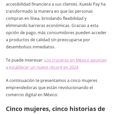
accesibilidad financiera a sus clientes. Kueski Pay ha
d
transformado la manera en que las personas
e
compran en línea, brindando flexibilidad y
eliminando barreras económicas. Gracias a esta
t
opción de pago, más consumidores pueden acceder
o
a productos de calidad sin preocuparse por
desembolsos inmediatos.
d
Te puede interesar:
Los cruceros en México apuntan
a
a establecer un nuevo récord en 2024
o
A continuación te presentamos a cinco mujeres
c
emprendedoras que están revolucionando el
comercio digital en México:
a
s
Cinco mujeres, cinco historias de