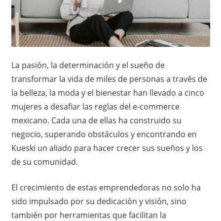
o
x
,
i
i
n
c
f
La pasión, la determinación y el sueño de
o
transformar la vida de miles de personas a través de
o
r
la belleza, la moda y el bienestar han llevado a cinco
m
–
a
mujeres a desafiar las reglas del e-commerce
c
mexicano. Cada una de ellas ha construido su
N
i
negocio, superando obstáculos y encontrando en
ó
o
Kueski un aliado para hacer crecer sus sueños y los
n
de su comunidad.
t
El crecimiento de estas emprendedoras no solo ha
a
sido impulsado por su dedicación y visión, sino
s
también por herramientas que facilitan la