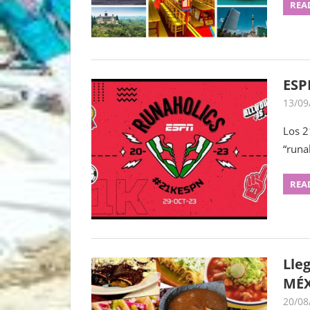
o
REA
ESP
13/09
Los 2
“runa
REA
Lle
MÉX
20/08