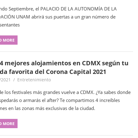
ando Septiembre, el PALACIO DE LA AUTONOMÍA DE LA
CIÓN UNAM abrirá sus puertas a un gran número de
sentantes
D MORE
 4 mejores alojamientos en CDMX según tu
da favorita del Corona Capital 2021
/2021
goodtripmx
Entretenimiento
e los festivales más grandes vuelve a CDMX. ¿Ya sabes donde
spedarás o armarás el after? Te compartimos 4 increíbles
nes en las zonas más exclusivas de la ciudad.
D MORE