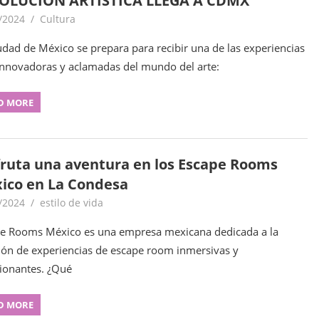
OLUCIÓN ARTÍSTICA LLEGA A CDMX
/2024
goodtripmx
Cultura
udad de México se prepara para recibir una de las experiencias
nnovadoras y aclamadas del mundo del arte:
D MORE
fruta una aventura en los Escape Rooms
ico en La Condesa
/2024
goodtripmx
estilo de vida
e Rooms México es una empresa mexicana dedicada a la
ión de experiencias de escape room inmersivas y
onantes. ¿Qué
D MORE