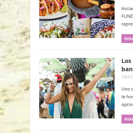
Inici
FUNDA
repre
REA
Los
ban
13/11
Uno d
te ho
opcio
REA