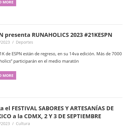
D MORE
N presenta RUNAHOLICS 2023 #21KESPN
/2023
goodtripmx
Deportes
1K de ESPN están de regreso, en su 14va edición. Más de 7000
holics” participarán en el medio maratón
D MORE
ga el FESTIVAL SABORES Y ARTESANÍAS DE
ICO a la CDMX, 2 Y 3 DE SEPTIEMBRE
/2023
goodtripmx
Cultura