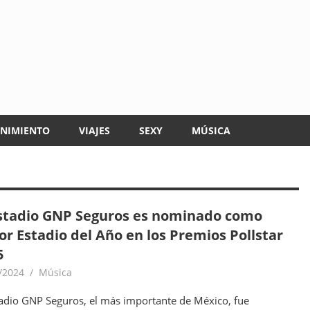
ENIMIENTO
VIAJES
SEXY
MÚSICA
Estadio GNP Seguros es nominado como
or Estadio del Año en los Premios Pollstar
5
/2024
goodtripmx
Música
tadio GNP Seguros, el más importante de México, fue