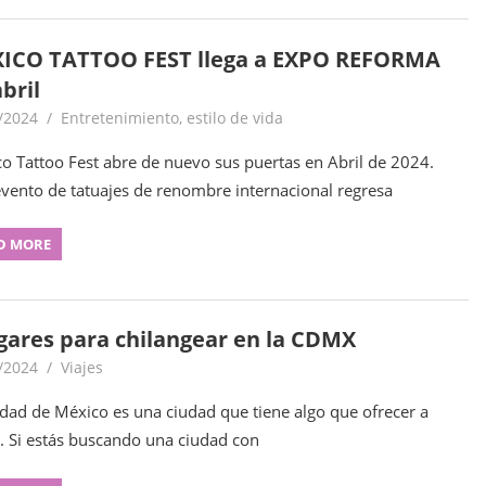
ICO TATTOO FEST llega a EXPO REFORMA
bril
/2024
goodtripmx
Entretenimiento
,
estilo de vida
o Tattoo Fest abre de nuevo sus puertas en Abril de 2024.
evento de tatuajes de renombre internacional regresa
D MORE
ugares para chilangear en la CDMX
/2024
goodtripmx
Viajes
udad de México es una ciudad que tiene algo que ofrecer a
. Si estás buscando una ciudad con