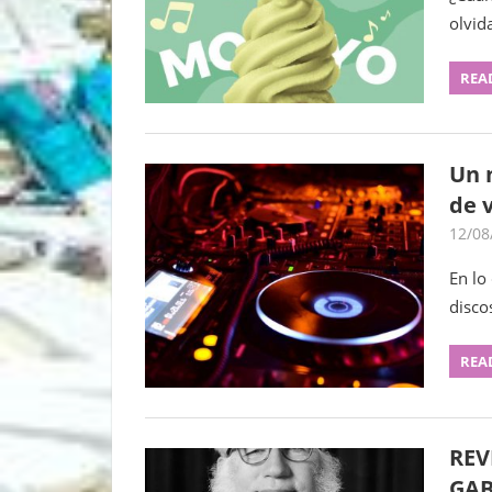
o
olvid
REA
Un 
de v
12/08
En lo
disco
REA
REV
GAB