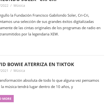
/2022
goodtripmx
Música
rgullo la Fundación Francisco Gabilondo Soler, Cri-Cri,
ntamos una selección de sus grandes éxitos digitalizadas
tamente de las cintas originales de los programas de radio en
 transmitidos por la legendaria XEW.
ID BOWIE ATERRIZA EN TIKTOK
/2021
goodtripmx
Música
ransformación absoluta de todo lo que alguna vez pensamos
 la música tendrá lugar dentro de 10 años, y
D MORE