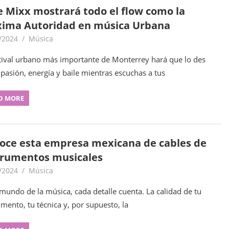
e Mixx mostrará todo el flow como la
ima Autoridad en música Urbana
/2024
goodtripmx
Música
stival urbano más importante de Monterrey hará que lo des
 pasión, energía y baile mientras escuchas a tus
D MORE
oce esta empresa mexicana de cables de
trumentos musicales
/2024
goodtripmx
Música
 mundo de la música, cada detalle cuenta. La calidad de tu
umento, tu técnica y, por supuesto, la