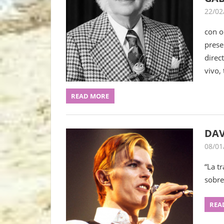
22/02
con o
prese
direc
vivo,
READ MORE
DAV
08/01
“La t
sobre
REA