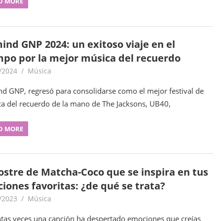
D MORE
ind GNP 2024: un exitoso viaje en el
mpo por la mejor música del recuerdo
/2024
goodtripmx
Música
d GNP, regresó para consolidarse como el mejor festival de
a del recuerdo de la mano de The Jacksons, UB40,
D MORE
postre de Matcha-Coco que se inspira en tus
ciones favoritas: ¿de qué se trata?
/2023
goodtripmx
Música
tas veces una canción ha despertado emociones que creías