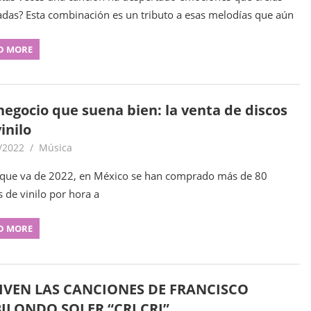
adas? Esta combinación es un tributo a esas melodías que aún
D MORE
negocio que suena bien: la venta de discos
inilo
/2022
goodtripmx
Música
 que va de 2022, en México se han comprado más de 80
s de vinilo por hora a
D MORE
IVEN LAS CANCIONES DE FRANCISCO
ILONDO SOLER “CRI CRI”