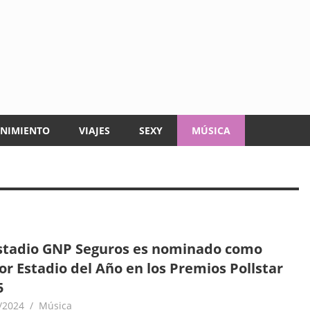
ENIMIENTO
VIAJES
SEXY
MÚSICA
Estadio GNP Seguros es nominado como
or Estadio del Año en los Premios Pollstar
5
/2024
goodtripmx
Música