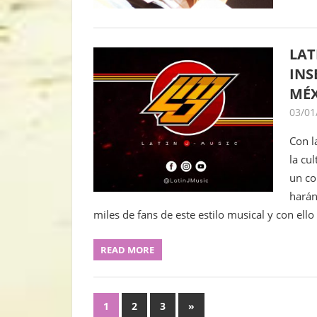
LAT
INS
MÉ
03/01
Con l
la cu
un co
harán
miles de fans de este estilo musical y con ell
READ MORE
Navegación
Next
1
2
3
»