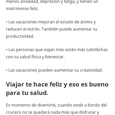
menos ansiedad, depresión y fatiga, y tienen un
d
matrimonio feliz.
e
• Las vacaciones mejoran el estado de ánimo y
t
reducen el estrés. También puede aumentar tu
productividad.
o
• Las personas que viajan más están más satisfechas
d
con su salud física y bienestar.
a
• Las vacaciones pueden aumentar su creatividad.
o
Viajar te hace feliz y eso es bueno
c
para tu salud.
a
Es momento de divertirte, cuando estés a bordo del
s
crucero no te quedará nada más que disfrutar y