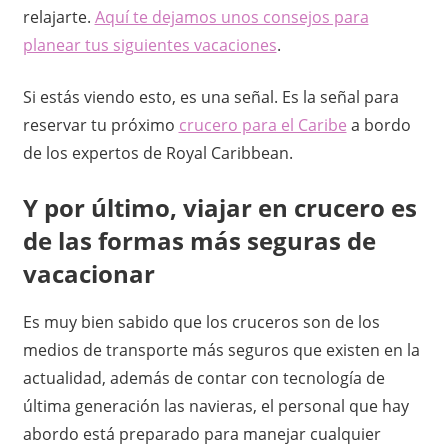
i
relajarte.
Aquí te dejamos unos consejos para
planear tus siguientes vacaciones
.
ó
Si estás viendo esto, es una señal. Es la señal para
n
reservar tu próximo
crucero para el Caribe
a bordo
e
de los expertos de Royal Caribbean.
n
Y por último, viajar en crucero es
M
de las formas más seguras de
vacacionar
é
Es muy bien sabido que los cruceros son de los
x
medios de transporte más seguros que existen en la
i
actualidad, además de contar con tecnología de
última generación las navieras, el personal que hay
c
abordo está preparado para manejar cualquier