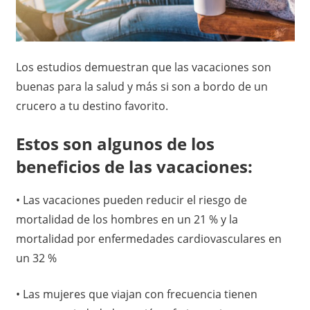
o
x
,
i
i
n
Los estudios demuestran que las vacaciones son
c
f
buenas para la salud y más si son a bordo de un
o
crucero a tu destino favorito.
o
r
m
Estos son algunos de los
–
a
beneficios de las vacaciones:
c
N
i
ó
• Las vacaciones pueden reducir el riesgo de
o
n
mortalidad de los hombres en un 21 % y la
t
mortalidad por enfermedades cardiovasculares en
un 32 %
a
• Las mujeres que viajan con frecuencia tienen
s