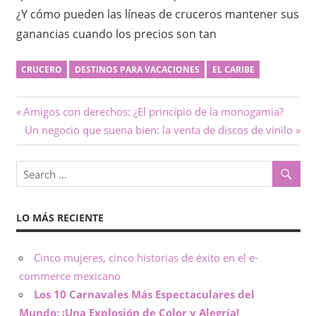
¿Y cómo pueden las líneas de cruceros mantener sus
ganancias cuando los precios son tan
CRUCERO
DESTINOS PARA VACACIONES
EL CARIBE
Navegación
Previous
Amigos con derechos: ¿El principio de la monogamia?
Post:
Next
Un negocio que suena bien: la venta de discos de vinilo
de
Post:
entradas
LO MÁS RECIENTE
Cinco mujeres, cinco historias de éxito en el e-
commerce mexicano
Los 10 Carnavales Más Espectaculares del
Mundo: ¡Una Explosión de Color y Alegría!