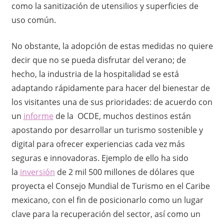
como la sanitización de utensilios y superficies de
d
uso común.
e
No obstante, la adopción de estas medidas no quiere
t
decir que no se pueda disfrutar del verano; de
hecho, la industria de la hospitalidad se está
o
adaptando rápidamente para hacer del bienestar de
d
los visitantes una de sus prioridades: de acuerdo con
un
informe
de la OCDE, muchos destinos están
a
apostando por desarrollar un turismo sostenible y
o
digital para ofrecer experiencias cada vez más
seguras e innovadoras. Ejemplo de ello ha sido
c
la
inversión
de 2 mil 500 millones de dólares que
proyecta el Consejo Mundial de Turismo en el Caribe
a
mexicano, con el fin de posicionarlo como un lugar
s
clave para la recuperación del sector, así como un