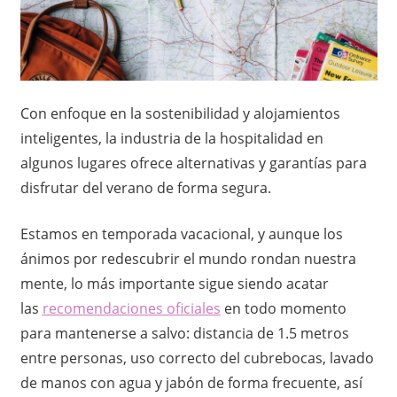
o
x
,
i
i
n
c
f
Con enfoque en la sostenibilidad y alojamientos
o
inteligentes, la industria de la hospitalidad en
o
r
algunos lugares ofrece alternativas y garantías para
m
–
disfrutar del verano de forma segura.
a
c
N
i
Estamos en temporada vacacional, y aunque los
ó
ánimos por redescubrir el mundo rondan nuestra
o
n
mente, lo más importante sigue siendo acatar
t
las
recomendaciones oficiales
en todo momento
para mantenerse a salvo: distancia de 1.5 metros
a
entre personas, uso correcto del cubrebocas, lavado
s
de manos con agua y jabón de forma frecuente, así