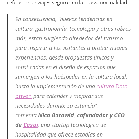
referente de viajes seguros en la nueva normalidad.
i
ó
En consecuencia, “nuevas tendencias en
cultura, gastronomía, tecnología y otros rubros
n
más, están surgiendo alrededor del turismo
e
para inspirar a los visitantes a probar nuevas
experiencias: desde propuestas únicas y
n
sofisticadas en el diseño de espacios que
M
sumergen a los huéspedes en la cultura local,
hasta la implementación de una
cultura
Data-
é
driven
para entender y mejorar sus
x
necesidades durante su estancia”,
i
comenta
Nico Barawid, cofundador y CEO
de
Casai
, una startup tecnológica de
c
hospitalidad que ofrece estadías en