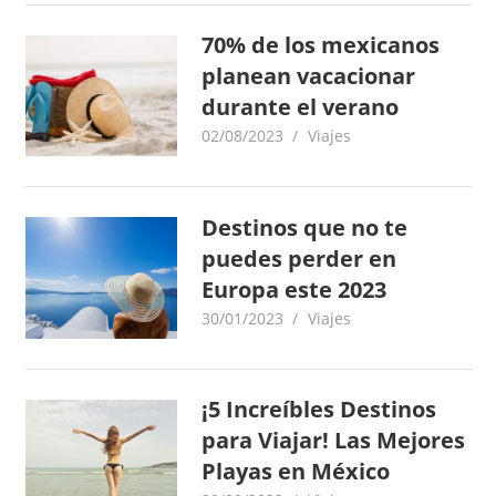
o
x
70% de los mexicanos
,
planean vacacionar
i
i
durante el verano
n
c
f
02/08/2023
goodtripmx
Viajes
o
o
r
m
Destinos que no te
–
a
puedes perder en
c
N
Europa este 2023
i
ó
30/01/2023
goodtripmx
Viajes
o
n
t
¡5 Increíbles Destinos
a
para Viajar! Las Mejores
Playas en México
s