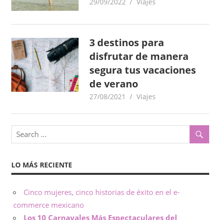
29/09/2022
goodtripmx
Viajes
d
e
3 destinos para
t
disfrutar de manera
segura tus vacaciones
o
de verano
27/08/2021
goodtripmx
Viajes
d
a
o
c
LO MÁS RECIENTE
a
Cinco mujeres, cinco historias de éxito en el e-
s
commerce mexicano
Los 10 Carnavales Más Espectaculares del