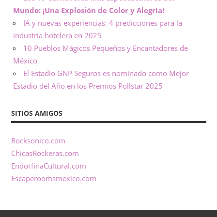
i
Mundo: ¡Una Explosión de Color y Alegría!
IA y nuevas experiencias: 4 predicciones para la
ó
industria hotelera en 2025
10 Pueblos Mágicos Pequeños y Encantadores de
n
México
e
El Estadio GNP Seguros es nominado como Mejor
Estadio del Año en los Premios Pollstar 2025
n
M
SITIOS AMIGOS
é
Rocksonico.com
ChicasRockeras.com
x
EndorfinaCultural.com
i
Escaperoomsmexico.com
c