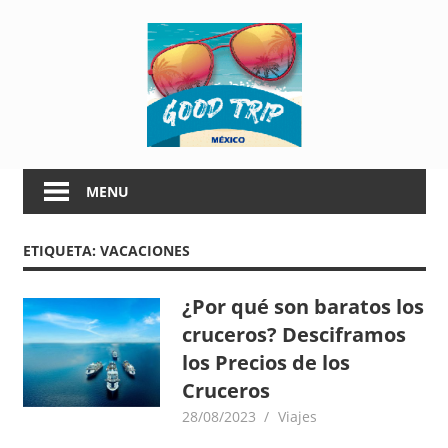
Skip
G
to
content
o
o
G
d
o
MENU
o
T
d
ETIQUETA:
VACACIONES
T
r
r
i
i
¿Por qué son baratos los
p
cruceros? Desciframos
p
M
los Precios de los
é
Cruceros
M
x
28/08/2023
goodtripmx
Viajes
i
é
c