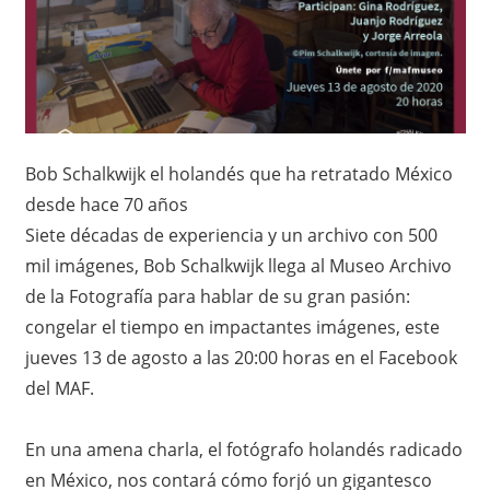
o
x
,
i
i
n
c
f
o
Bob Schalkwijk el holandés que ha retratado México
o
r
desde hace 70 años
m
–
Siete décadas de experiencia y un archivo con 500
a
c
mil imágenes, Bob Schalkwijk llega al Museo Archivo
N
i
de la Fotografía para hablar de su gran pasión:
ó
o
congelar el tiempo en impactantes imágenes, este
n
jueves 13 de agosto a las 20:00 horas en el Facebook
t
del MAF.
a
En una amena charla, el fotógrafo holandés radicado
s
en México, nos contará cómo forjó un gigantesco