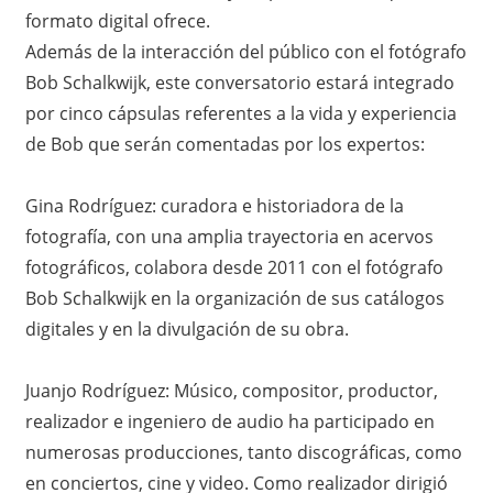
i
formato digital ofrece.
Además de la interacción del público con el fotógrafo
ó
Bob Schalkwijk, este conversatorio estará integrado
n
por cinco cápsulas referentes a la vida y experiencia
de Bob que serán comentadas por los expertos:
e
Gina Rodríguez: curadora e historiadora de la
n
fotografía, con una amplia trayectoria en acervos
M
fotográficos, colabora desde 2011 con el fotógrafo
Bob Schalkwijk en la organización de sus catálogos
é
digitales y en la divulgación de su obra.
x
Juanjo Rodríguez: Músico, compositor, productor,
i
realizador e ingeniero de audio ha participado en
c
numerosas producciones, tanto discográficas, como
en conciertos, cine y video. Como realizador dirigió