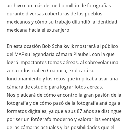
archivo con más de medio millón de fotografías
d
durante diversas coberturas de los pueblos
e
mexicanos y cómo su trabajo difundió la identidad
mexicana hacia el extranjero.
t
o
En esta ocasión Bob Schalkwijk mostrará al público
del MAF su legendaria cámara Plaubel, con la que
d
logró impactantes tomas aéreas, al sobrevolar una
a
zona industrial en Coahuila, explicará su
funcionamiento y los retos que implicaba usar una
o
cámara de estudio para lograr fotos aéreas.
Nos platicará de cómo encontró la gran pasión de la
c
fotografía y de cómo pasó de la fotografía análoga a
a
formatos digitales, ya que a sus 87 años se distingue
por ser un fotógrafo moderno y valorar las ventajas
s
de las cámaras actuales y las posibilidades que el