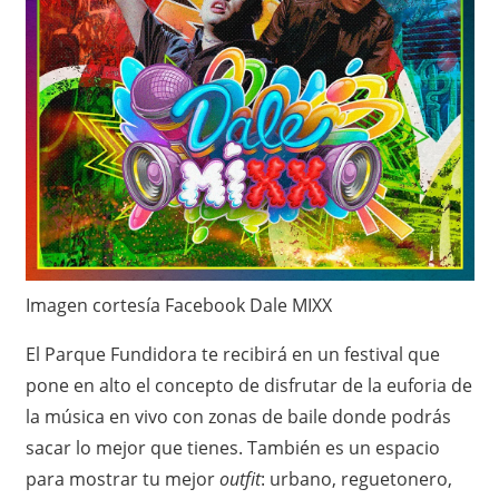
i
ó
n
e
n
M
Imagen cortesía Facebook Dale MIXX
é
El Parque Fundidora te recibirá en un festival que
x
pone en alto el concepto de disfrutar de la euforia de
i
la música en vivo con zonas de baile donde podrás
sacar lo mejor que tienes. También es un espacio
c
para mostrar tu mejor
outfit
: urbano, reguetonero,