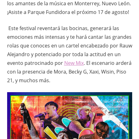
los amantes de la música en Monterrey, Nuevo León.
d
¡Asiste a Parque Fundidora el próximo 17 de agosto! ​
e
Este festival reventará las bocinas, generará las
t
emociones más intensas y te hará cantar las grandes
rolas que conoces en un cartel encabezado por Rauw
o
Alejandro y potenciado por toda la actitud en un
d
evento patrocinado por
New Mix
. El escenario arderá
con la presencia de Mora, Becky G, Xaxi, Wisin, Piso
a
21, y muchos más.
o
c
a
s