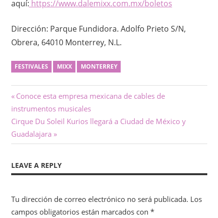
aquí:
https://www.dalemixx.com.mx/boletos
​
Dirección: Parque Fundidora. Adolfo Prieto S/N,
Obrera, 64010 Monterrey, N.L.
FESTIVALES
MIXX
MONTERREY
Navegación
Previous
Conoce esta empresa mexicana de cables de
Post:
instrumentos musicales
de
Next
Cirque Du Soleil Kurios llegará a Ciudad de México y
entradas
Post:
Guadalajara
LEAVE A REPLY
Tu dirección de correo electrónico no será publicada.
Los
campos obligatorios están marcados con
*