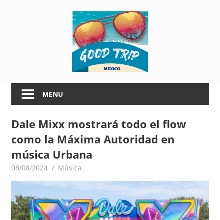
Skip
G
to
content
o
o
G
d
o
MENU
o
T
d
Dale Mixx mostrará todo el flow
T
r
como la Máxima Autoridad en
r
i
i
música Urbana
p
08/08/2024
goodtripmx
Música
p
M
é
M
x
i
é
c