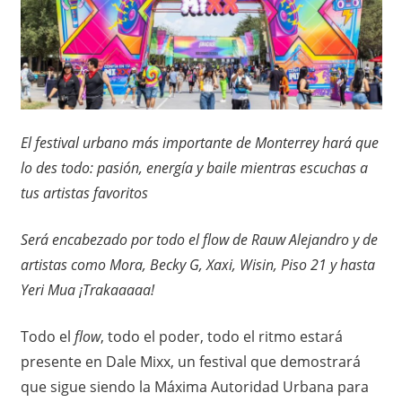
o
x
,
i
i
n
c
f
o
El festival urbano más importante de Monterrey hará que
o
r
lo des todo: pasión, energía y baile mientras escuchas a
m
–
tus artistas favoritos
a
c
N
i
Será encabezado por todo el flow de Rauw Alejandro y de
ó
o
artistas como Mora, Becky G, Xaxi, Wisin, Piso 21 y hasta
n
Yeri Mua ¡Trakaaaaa!
t
Todo el
flow
, todo el poder, todo el ritmo estará
a
presente en Dale Mixx, un festival que demostrará
s
que sigue siendo la Máxima Autoridad Urbana para