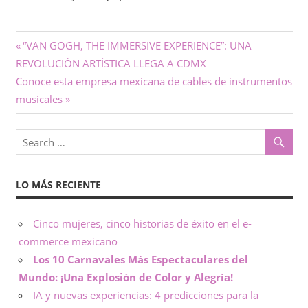
Navegación
Previous
“VAN GOGH, THE IMMERSIVE EXPERIENCE”: UNA
Post:
REVOLUCIÓN ARTÍSTICA LLEGA A CDMX
de
Next
Conoce esta empresa mexicana de cables de instrumentos
entradas
Post:
musicales
LO MÁS RECIENTE
Cinco mujeres, cinco historias de éxito en el e-
commerce mexicano
Los 10 Carnavales Más Espectaculares del
Mundo: ¡Una Explosión de Color y Alegría!
IA y nuevas experiencias: 4 predicciones para la