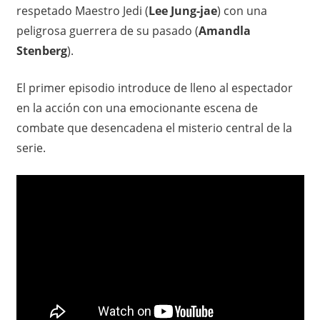
respetado Maestro Jedi (
Lee Jung-jae
) con una
d
peligrosa guerrera de su pasado (
Amandla
e
Stenberg
).
t
El primer episodio introduce de lleno al espectador
en la acción con una emocionante escena de
o
combate que desencadena el misterio central de la
d
serie.
a
o
c
a
s