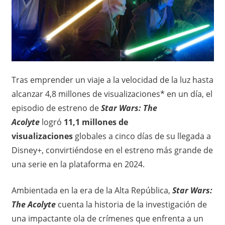
o
x
,
i
i
n
c
f
o
Tras emprender un viaje a la velocidad de la luz hasta
o
r
alcanzar 4,8 millones de visualizaciones* en un día, el
m
–
episodio de estreno de
Star Wars: The
a
c
Acolyte
logró
11,1 millones de
N
i
visualizaciones
globales a cinco días de su llegada a
ó
o
Disney+, convirtiéndose en el estreno más grande de
n
una serie en la plataforma en 2024.
t
Ambientada en la era de la Alta República,
Star Wars:
a
The Acolyte
cuenta la historia de la investigación de
s
una impactante ola de crímenes que enfrenta a un