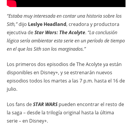
i
“Estaba muy interesada en contar una historia sobre los
ó
Sith,”
dijo
Leslye Headland
, creadora y productora
n
ejecutiva de
Star Wars: The Acolyte
.
“La conclusión
lógica sería ambientar esta serie en un período de tiempo
e
en el que los Sith son los marginados.”
n
Los primeros dos episodios de The Acolyte ya están
M
disponibles en Disney+, y se estrenarán nuevos
episodios todos los martes a las 7 p.m. hasta el 16 de
é
julio.
x
Los fans de
STAR WARS
pueden encontrar el resto de
i
la saga – desde la trilogía original hasta la última
serie – en Disney+.
c