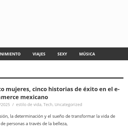
ENIMIENTO
VIAJES
SEXY
MÚSICA
o mujeres, cinco historias de éxito en el e-
merce mexicano
/2025
goodtripmx
estilo de vida
,
Tech
,
Uncategorized
sión, la determinación y el sueño de transformar la vida de
 de personas a través de la belleza,