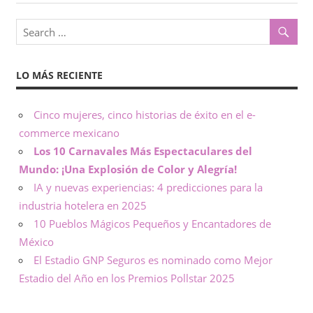
o
x
,
i
i
n
LO MÁS RECIENTE
c
f
o
o
Cinco mujeres, cinco historias de éxito en el e-
r
commerce mexicano
m
–
a
Los 10 Carnavales Más Espectaculares del
c
Mundo: ¡Una Explosión de Color y Alegría!
N
i
IA y nuevas experiencias: 4 predicciones para la
ó
o
industria hotelera en 2025
n
10 Pueblos Mágicos Pequeños y Encantadores de
t
México
El Estadio GNP Seguros es nominado como Mejor
a
Estadio del Año en los Premios Pollstar 2025
s