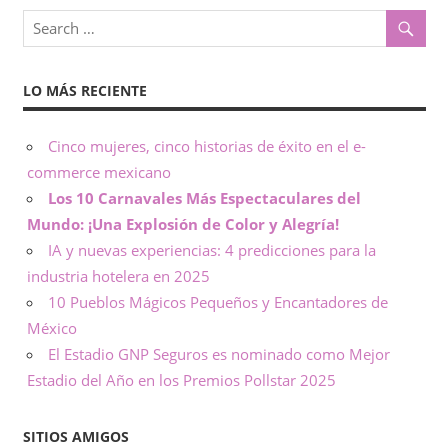
o
x
,
i
i
LO MÁS RECIENTE
n
c
f
o
Cinco mujeres, cinco historias de éxito en el e-
o
r
commerce mexicano
m
Los 10 Carnavales Más Espectaculares del
–
a
Mundo: ¡Una Explosión de Color y Alegría!
c
N
IA y nuevas experiencias: 4 predicciones para la
i
industria hotelera en 2025
ó
o
10 Pueblos Mágicos Pequeños y Encantadores de
n
México
t
El Estadio GNP Seguros es nominado como Mejor
Estadio del Año en los Premios Pollstar 2025
a
s
SITIOS AMIGOS