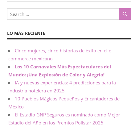
o
x
,
i
i
n
LO MÁS RECIENTE
c
f
o
o
Cinco mujeres, cinco historias de éxito en el e-
r
commerce mexicano
m
–
a
Los 10 Carnavales Más Espectaculares del
c
Mundo: ¡Una Explosión de Color y Alegría!
N
i
IA y nuevas experiencias: 4 predicciones para la
ó
o
industria hotelera en 2025
n
10 Pueblos Mágicos Pequeños y Encantadores de
t
México
El Estadio GNP Seguros es nominado como Mejor
a
Estadio del Año en los Premios Pollstar 2025
s