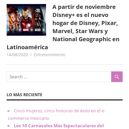
A partir de noviembre
o
x
,
Disney+ es el nuevo
i
i
hogar de Disney, Pixar,
n
Marvel, Star Wars y
c
f
National Geographic en
o
Latinoamérica
o
r
14/08/2020
goodtripmx
Entretenimiento
m
–
a
c
N
i
ó
o
n
LO MÁS RECIENTE
t
a
Cinco mujeres, cinco historias de éxito en el e-
commerce mexicano
s
Los 10 Carnavales Más Espectaculares del