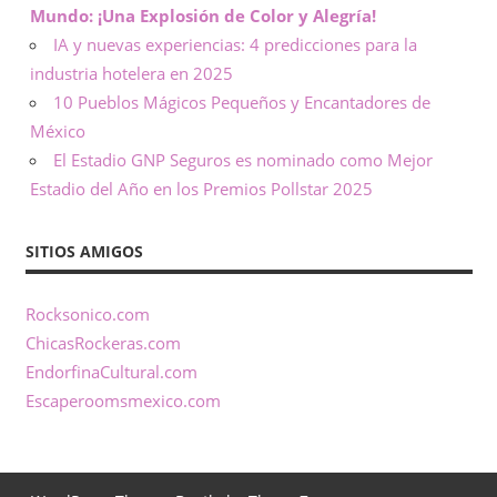
Mundo: ¡Una Explosión de Color y Alegría!
d
IA y nuevas experiencias: 4 predicciones para la
e
industria hotelera en 2025
10 Pueblos Mágicos Pequeños y Encantadores de
t
México
El Estadio GNP Seguros es nominado como Mejor
o
Estadio del Año en los Premios Pollstar 2025
d
SITIOS AMIGOS
a
Rocksonico.com
o
ChicasRockeras.com
c
EndorfinaCultural.com
Escaperoomsmexico.com
a
s