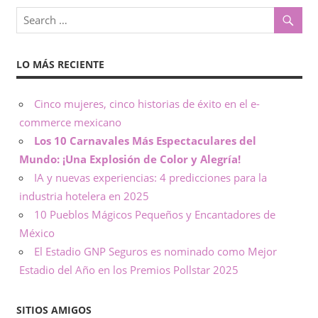
o
x
,
i
i
LO MÁS RECIENTE
n
c
f
o
Cinco mujeres, cinco historias de éxito en el e-
o
r
commerce mexicano
m
Los 10 Carnavales Más Espectaculares del
–
a
Mundo: ¡Una Explosión de Color y Alegría!
c
N
IA y nuevas experiencias: 4 predicciones para la
i
industria hotelera en 2025
ó
o
10 Pueblos Mágicos Pequeños y Encantadores de
n
México
t
El Estadio GNP Seguros es nominado como Mejor
Estadio del Año en los Premios Pollstar 2025
a
s
SITIOS AMIGOS