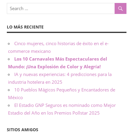
o
x
,
i
i
LO MÁS RECIENTE
n
c
f
o
Cinco mujeres, cinco historias de éxito en el e-
o
r
commerce mexicano
m
Los 10 Carnavales Más Espectaculares del
–
a
Mundo: ¡Una Explosión de Color y Alegría!
c
N
IA y nuevas experiencias: 4 predicciones para la
i
industria hotelera en 2025
ó
o
10 Pueblos Mágicos Pequeños y Encantadores de
n
México
t
El Estadio GNP Seguros es nominado como Mejor
Estadio del Año en los Premios Pollstar 2025
a
s
SITIOS AMIGOS