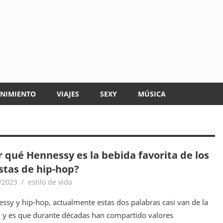
ENIMIENTO
VIAJES
SEXY
MÚSICA
r qué Hennessy es la bebida favorita de los
istas de hip-hop?
/2023
goodtripmx
estilo de vida
ssy y hip-hop, actualmente estas dos palabras casi van de la
y es que durante décadas han compartido valores