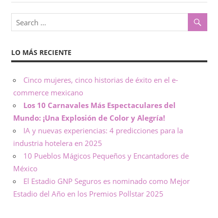
o
x
,
i
i
n
LO MÁS RECIENTE
c
f
o
o
Cinco mujeres, cinco historias de éxito en el e-
r
commerce mexicano
m
–
a
Los 10 Carnavales Más Espectaculares del
c
Mundo: ¡Una Explosión de Color y Alegría!
N
i
IA y nuevas experiencias: 4 predicciones para la
ó
o
industria hotelera en 2025
n
10 Pueblos Mágicos Pequeños y Encantadores de
t
México
El Estadio GNP Seguros es nominado como Mejor
a
Estadio del Año en los Premios Pollstar 2025
s