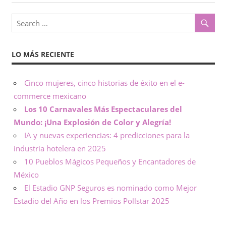
o
x
,
i
i
n
LO MÁS RECIENTE
c
f
o
o
Cinco mujeres, cinco historias de éxito en el e-
r
commerce mexicano
m
–
a
Los 10 Carnavales Más Espectaculares del
c
Mundo: ¡Una Explosión de Color y Alegría!
N
i
IA y nuevas experiencias: 4 predicciones para la
ó
o
industria hotelera en 2025
n
10 Pueblos Mágicos Pequeños y Encantadores de
t
México
El Estadio GNP Seguros es nominado como Mejor
a
Estadio del Año en los Premios Pollstar 2025
s