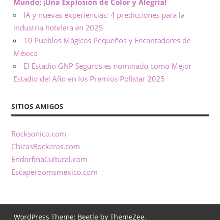
Mundo: ¡Una Explosión de Color y Alegría!
d
IA y nuevas experiencias: 4 predicciones para la
industria hotelera en 2025
e
10 Pueblos Mágicos Pequeños y Encantadores de
México
t
El Estadio GNP Seguros es nominado como Mejor
o
Estadio del Año en los Premios Pollstar 2025
d
SITIOS AMIGOS
a
Rocksonico.com
o
ChicasRockeras.com
EndorfinaCultural.com
c
Escaperoomsmexico.com
a
s
WordPress Theme: Beetle by
ThemeZee
.