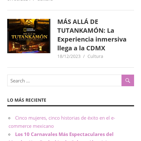
o
x
,
MÁS ALLÁ DE
i
i
TUTANKAMÓN: La
n
c
f
Experiencia inmersiva
o
llega a la CDMX
o
r
18/12/2023
goodtripmx
Cultura
m
–
a
c
N
i
ó
o
n
LO MÁS RECIENTE
t
Cinco mujeres, cinco historias de éxito en el e-
a
commerce mexicano
s
Los 10 Carnavales Más Espectaculares del