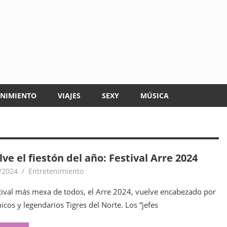
ENIMIENTO
VIAJES
SEXY
MÚSICA
ve el fiestón del año: Festival Arre 2024
/2024
goodtripmx
Entretenimiento
stival más mexa de todos, el Arre 2024, vuelve encabezado por
nicos y legendarios Tigres del Norte. Los “jefes