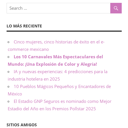
o
x
,
i
i
LO MÁS RECIENTE
n
c
f
o
Cinco mujeres, cinco historias de éxito en el e-
o
r
commerce mexicano
m
Los 10 Carnavales Más Espectaculares del
–
a
Mundo: ¡Una Explosión de Color y Alegría!
c
N
IA y nuevas experiencias: 4 predicciones para la
i
industria hotelera en 2025
ó
o
10 Pueblos Mágicos Pequeños y Encantadores de
n
México
t
El Estadio GNP Seguros es nominado como Mejor
Estadio del Año en los Premios Pollstar 2025
a
s
SITIOS AMIGOS