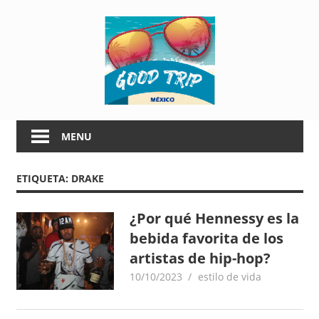
Skip
G
to
content
o
o
G
d
o
MENU
o
T
d
ETIQUETA:
DRAKE
T
r
r
i
i
¿Por qué Hennessy es la
p
bebida favorita de los
p
M
artistas de hip-hop?
é
10/10/2023
goodtripmx
estilo de vida
M
x
i
é
c