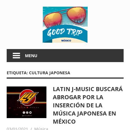
Skip
G
to
content
o
o
G
d
o
MENU
o
T
d
ETIQUETA:
CULTURA JAPONESA
T
r
r
i
i
LATIN J-MUSIC BUSCARÁ
p
ABROGAR POR LA
p
M
INSERCIÓN DE LA
é
MÚSICA JAPONESA EN
M
x
MÉXICO
i
é
03/01/2021
goodtripmx
Música
c