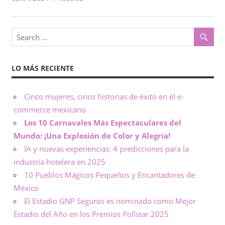
o
x
,
i
i
n
c
f
LO MÁS RECIENTE
o
o
r
m
Cinco mujeres, cinco historias de éxito en el e-
–
a
commerce mexicano
c
Los 10 Carnavales Más Espectaculares del
N
i
Mundo: ¡Una Explosión de Color y Alegría!
ó
o
IA y nuevas experiencias: 4 predicciones para la
n
industria hotelera en 2025
t
10 Pueblos Mágicos Pequeños y Encantadores de
México
a
El Estadio GNP Seguros es nominado como Mejor
s
Estadio del Año en los Premios Pollstar 2025