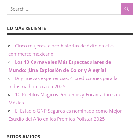
o
x
,
i
i
LO MÁS RECIENTE
n
c
f
o
Cinco mujeres, cinco historias de éxito en el e-
o
r
commerce mexicano
m
Los 10 Carnavales Más Espectaculares del
–
a
Mundo: ¡Una Explosión de Color y Alegría!
c
N
IA y nuevas experiencias: 4 predicciones para la
i
industria hotelera en 2025
ó
o
10 Pueblos Mágicos Pequeños y Encantadores de
n
México
t
El Estadio GNP Seguros es nominado como Mejor
Estadio del Año en los Premios Pollstar 2025
a
s
SITIOS AMIGOS