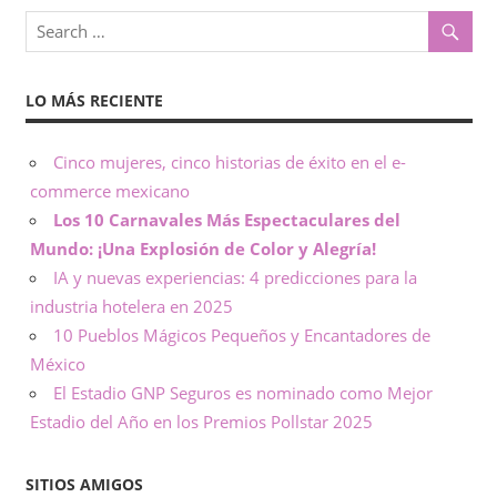
o
x
,
i
i
LO MÁS RECIENTE
n
c
f
o
Cinco mujeres, cinco historias de éxito en el e-
o
r
commerce mexicano
m
Los 10 Carnavales Más Espectaculares del
–
a
Mundo: ¡Una Explosión de Color y Alegría!
c
N
IA y nuevas experiencias: 4 predicciones para la
i
industria hotelera en 2025
ó
o
10 Pueblos Mágicos Pequeños y Encantadores de
n
México
t
El Estadio GNP Seguros es nominado como Mejor
Estadio del Año en los Premios Pollstar 2025
a
s
SITIOS AMIGOS