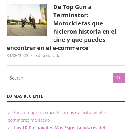
De Top Gun a
o
x
,
Terminator:
i
i
Motocicletas que
n
hicieron historia en el
c
f
cine y que puedes
o
encontrar en el e-commerce
o
r
31/05/2022
goodtripmx
estilo de vida
m
–
a
c
N
i
ó
o
n
LO MÁS RECIENTE
t
a
Cinco mujeres, cinco historias de éxito en el e-
commerce mexicano
s
Los 10 Carnavales Más Espectaculares del