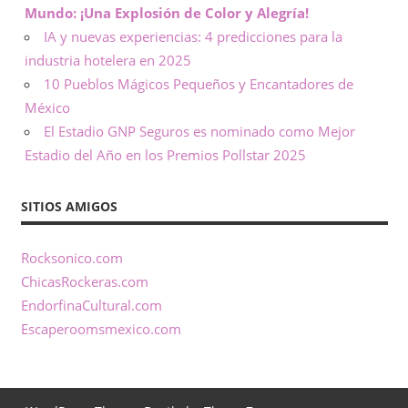
Mundo: ¡Una Explosión de Color y Alegría!
d
IA y nuevas experiencias: 4 predicciones para la
e
industria hotelera en 2025
10 Pueblos Mágicos Pequeños y Encantadores de
t
México
El Estadio GNP Seguros es nominado como Mejor
o
Estadio del Año en los Premios Pollstar 2025
d
SITIOS AMIGOS
a
Rocksonico.com
o
ChicasRockeras.com
c
EndorfinaCultural.com
Escaperoomsmexico.com
a
s