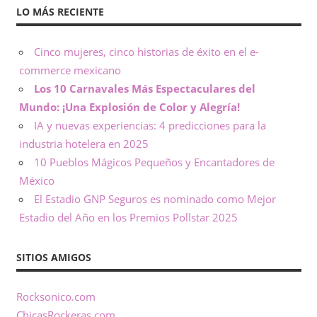
LO MÁS RECIENTE
d
e
Cinco mujeres, cinco historias de éxito en el e-
commerce mexicano
t
Los 10 Carnavales Más Espectaculares del
Mundo: ¡Una Explosión de Color y Alegría!
o
IA y nuevas experiencias: 4 predicciones para la
d
industria hotelera en 2025
10 Pueblos Mágicos Pequeños y Encantadores de
a
México
El Estadio GNP Seguros es nominado como Mejor
o
Estadio del Año en los Premios Pollstar 2025
c
SITIOS AMIGOS
a
s
Rocksonico.com
ChicasRockeras.com