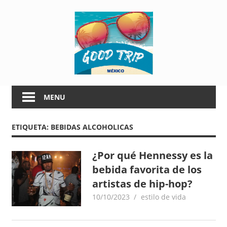
Skip
G
to
content
o
o
G
d
o
MENU
o
T
d
ETIQUETA:
BEBIDAS ALCOHOLICAS
T
r
r
i
i
¿Por qué Hennessy es la
p
bebida favorita de los
p
M
artistas de hip-hop?
é
10/10/2023
goodtripmx
estilo de vida
M
x
i
é
c