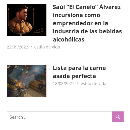
Saúl “El Canelo” Álvarez
o
x
,
incursiona como
i
i
emprendedor en la
n
industria de las bebidas
c
f
alcohólicas
o
o
22/09/2022
goodtripmx
estilo de vida
r
m
–
a
Lista para la carne
c
N
asada perfecta
i
ó
18/08/2021
goodtripmx
estilo de vida
o
n
t
a
s